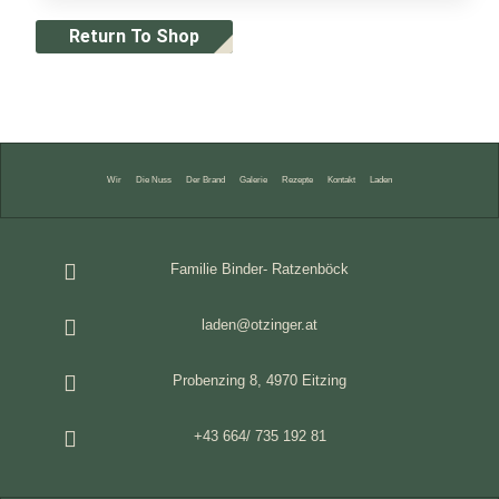
Return To Shop
Wir
Die Nuss
Der Brand
Galerie
Rezepte
Kontakt
Laden
Familie Binder- Ratzenböck
laden@otzinger.at
Probenzing 8, 4970 Eitzing
+43 664/ 735 192 81