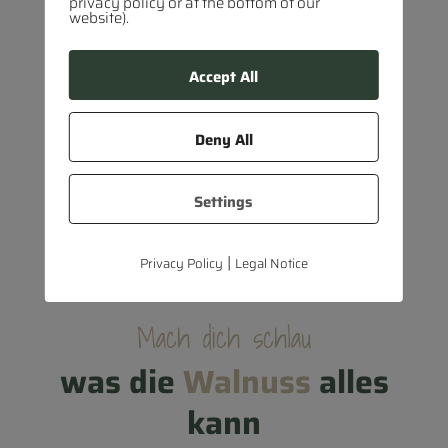
privacy policy or at the bottom of our
website).
Accept All
Hier entlang
Deny All
Settings
|
Privacy Policy
Legal Notice
Mach dich schlau
was die
Walnuss
alles
kann