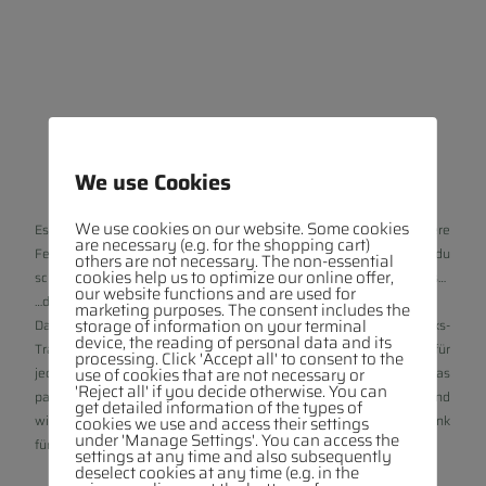
Freunde haben,
Freunde schenken
We use Cookies
We use cookies on our website. Some cookies
Es steht Weihachten, Ostern, ein Geburtstag oder gar eine größere
are necessary (e.g. for the shopping cart)
Feierlichkeit auf deinem Tagesplan? Du weißt nicht wirklich was du
others are not necessary. The non-essential
cookies help us to optimize our online offer,
schenken sollst – etwas originelles, ausgefallenes, nicht alltägliches…
our website functions and are used for
…das gewisse etwas einfach.
marketing purposes. The consent includes the
storage of information on your terminal
Dann nimm doch mal unsere unterschiedlich befüllten Geschenks-
device, the reading of personal data and its
Tragerl etwas genauer unter die Lupe. Ob groß oder klein es ist für
processing. Click 'Accept all' to consent to the
jeden was dabei. Gefällt dir schon, aber doch noch nicht das
use of cookies that are not necessary or
'Reject all' if you decide otherwise. You can
passende Sortiment im Kasten. Dann erzähl uns deine Wünsche und
get detailed information of the types of
wir knacken gemeinsam die Nuss und finden das perfekte Geschenk
cookies we use and access their settings
under 'Manage Settings'. You can access the
für deinen Anlass.
settings at any time and also subsequently
deselect cookies at any time (e.g. in the