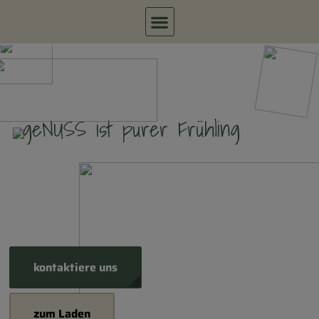
g
e
N
U
S
S
i
s
t
p
u
r
e
r
F
r
ü
h
l
i
n
g
kontaktiere uns
zum Laden