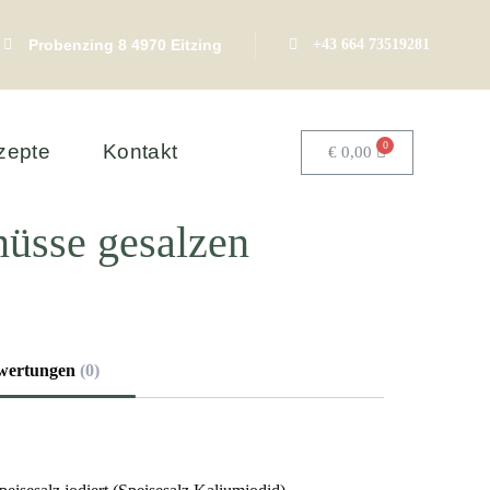
Probenzing 8 4970 Eitzing
+43 664 73519281
0
zepte
Kontakt
€
0,00
üsse gesalzen
wertungen
(0)