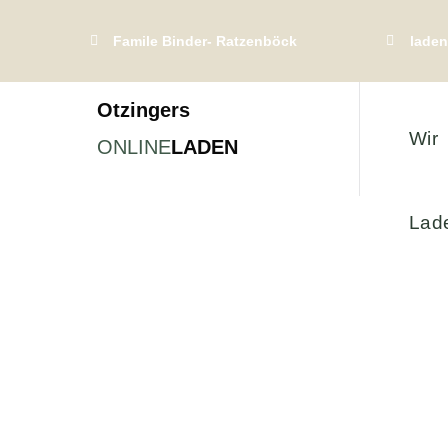
Famile Binder- Ratzenböck
laden
Otzingers
Wir
ONLINE
LADEN
Lad