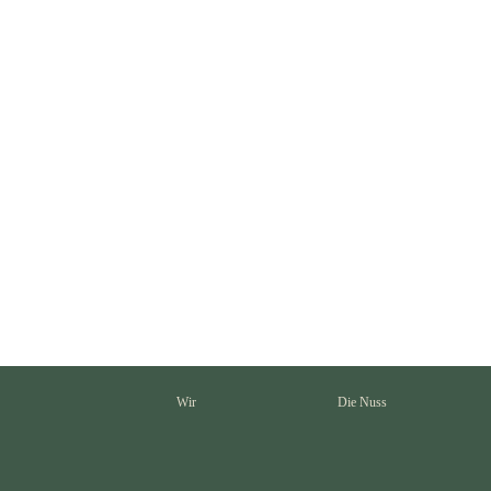
Knofi-Walnüsse
Wa
€
5,00
€
7
Versandkosten
Wir
Die Nuss