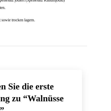
eisesalz jodiert (Speisesalz Kaliumjodid)
ten.
 sowie trocken lagern.
n Sie die erste
ng zu “Walnüsse
n”