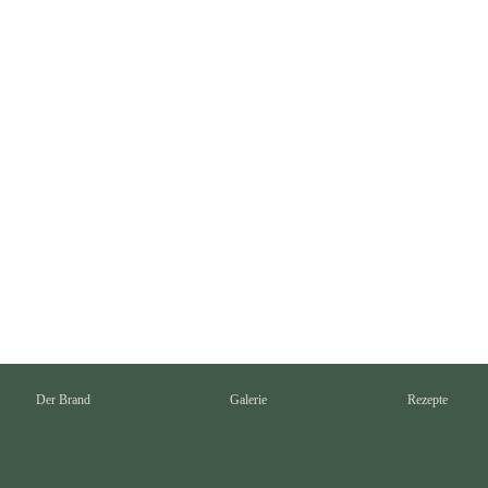
lnüsse ausgelöst
Walnüsse ganz mit
Schale
,50
€
6,20
Versandkosten
Versandkosten
Der Brand
Galerie
Rezepte