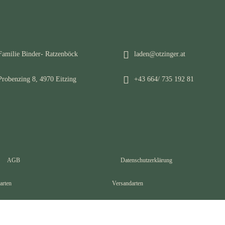
Familie Binder- Ratzenböck
laden@otzinger.at
Probenzing 8, 4970 Eitzing
+43 664/ 735 192 81
AGB
Datenschutzerklärung
arten
Versandarten